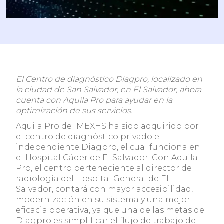
El Centro de diagnóstico Diagpro, localizado en
la ciudad de San Salvador, en El Salvador, ahora
cuenta con Aquila Pro para ayudar en la
optimización de sus servicios.
Aquila Pro de IMEXHS ha sido adquirido por
el centro de diagnóstico privado e
independiente Diagpro, el cual funciona en
el Hospital Cáder de El Salvador. Con Aquila
Pro, el centro perteneciente al director de
radiología del Hospital General de El
Salvador, contará con mayor accesibilidad,
modernización en su sistema y una mejor
eficacia operativa, ya que una de las metas de
Diagpro es simplificar el flujo de trabajo de