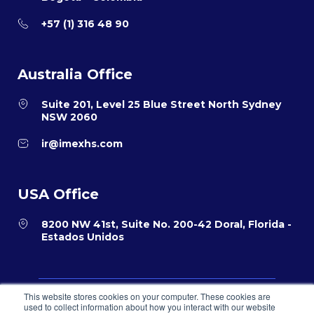
+57 (1) 316 48 90
Australia Office
Suite 201, Level 25 Blue Street North Sydney
NSW 2060
ir@imexhs.com
USA Office
8200 NW 41st, Suite No. 200-42 Doral, Florida -
Estados Unidos
This website stores cookies on your computer. These cookies are
Política de privacidad
Términos y condiciones para el comercio
used to collect information about how you interact with our website