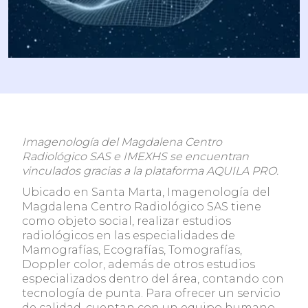
Imagenología del Magdalena Centro
Radiológico SAS e IMEXHS se encuentran
vinculados gracias a la plataforma AQUILA PRO.
Ubicado en Santa Marta, Imagenología del
Magdalena Centro Radiológico SAS tiene
como objeto social, realizar estudios
radiológicos en las especialidades de
Mamografías, Ecografías, Tomografías,
Doppler color, además de otros estudios
especializados dentro del área, contando con
tecnología de punta. Para ofrecer un servicio
de calidad, cuentan con un equipo humano