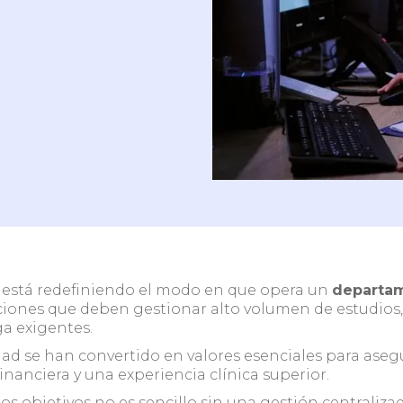
 ambulatorio /
Clínicas y centros co
ógico sin HIS
HIS
quipo y
l está redefiniendo el modo en que opera un
departam
ciones que deben gestionar alto volumen de estudios,
ga exigentes.
lidad se han convertido en valores esenciales para ase
financiera y una experiencia clínica superior.
os objetivos no es sencillo sin una gestión centraliz