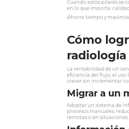
Cuando estos pilares se c
en lo que importa: calida
¡Ahorra tiempo y maximiza
Cómo logr
radiología
La rentabilidad de un cen
eficiencia del flujo, el u
crecer sin incrementar c
Migrar a un
Adoptar un sistema de in
procesos manuales, reduc
remotas o en situaciones