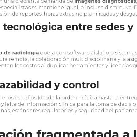
n una creciente demanda de
imágenes diagnósticas
specialistas se mantiene igual, o incluso disminuye. El
misión de reportes, horas extras no planificadas y des
tecnológica entre sedes y
s
 de radiología
opera con software aislado o sistema
ectura remota, la colaboración multidisciplinaria y la a
ntan los costos al duplicar herramientas y licencias 
razabilidad y control
 de los estudios (desde la orden médica hasta la entreg
s y falta de información clínica para la toma de decisio
ernas, estándares regulatorios y seguridad del pacient
ación fragmentada a 