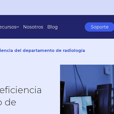
ecursos
Nosotros
Blog
Soporte
Casos De Éxito
Learning Center
iciencia del departamento de radiología
SEGÚN TU ESCALA
eficiencia
o de