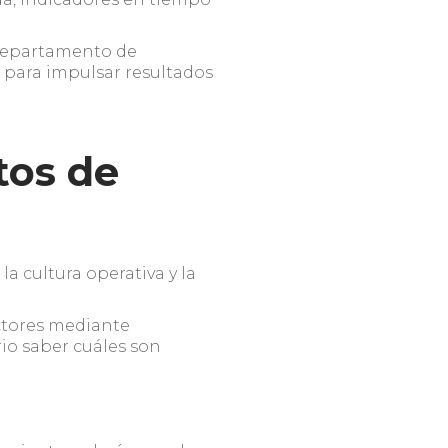
 departamento de
 para impulsar resultados
tos de
a cultura operativa y la
actores mediante
rio saber cuáles son
s