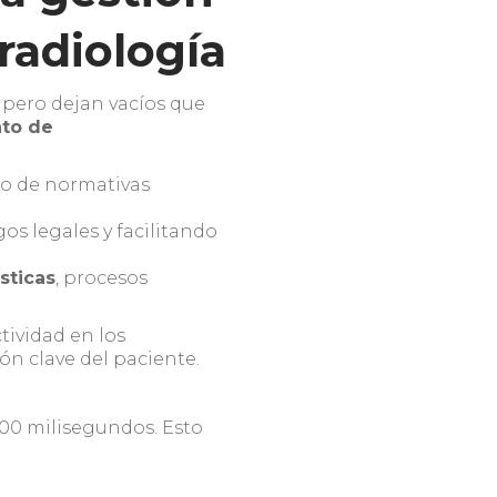
 radiología
, pero dejan vacíos que
to de
to de normativas
s legales y facilitando
sticas
, procesos
tividad en los
ión clave del paciente.
700 milisegundos. Esto