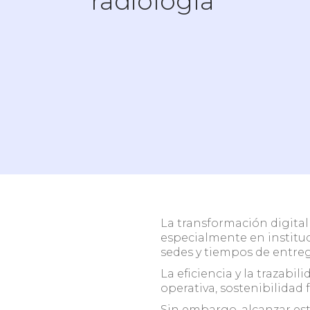
radiología
Centro
Teleradiología
radiol
¿Necesitas ayuda para decidir?
Agenda una breve conversación con nuestro e
conoce cómo optimizar tu operación.
La transformación digita
especialmente en institu
sedes y tiempos de entre
La eficiencia y la trazabi
operativa, sostenibilidad 
Sin embargo, alcanzar est