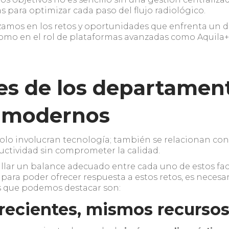
as para optimizar cada paso del flujo radiológico.
izamos en los retos y oportunidades que enfrenta un
como en el rol de plataformas avanzadas como Aquila+
les de los departamen
a modernos
olo involucran tecnología; también se relacionan con l
uctividad sin comprometer la calidad.
allar un balance adecuado entre cada uno de estos f
 para poder ofrecer respuesta a estos retos, es necesa
s que podemos destacar son:
recientes, mismos recurso