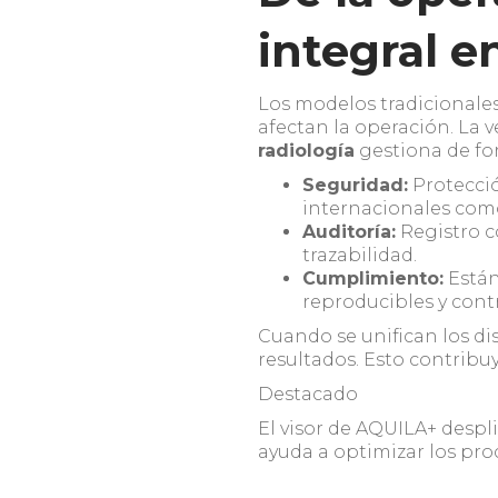
integral e
Los modelos tradicionales 
afectan la operación. La 
radiología
gestiona de fo
Seguridad:
Protecció
internacionales co
Auditoría:
Registro c
trazabilidad.
Cumplimiento:
Están
reproducibles y cont
Cuando se unifican los di
resultados. Esto contribuy
Destacado
El visor de AQUILA+ despl
ayuda a optimizar los pro