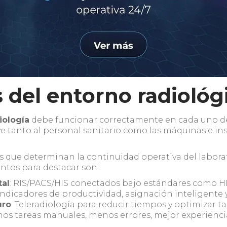
s del entorno radiológ
iología
debe funcionar correctamente en cada uno de
ye tanto al personal sanitario como las máquinas e i
s que determinan la continuidad operativa del labora
entos para destacar son:
tal
: RIS/PACS/HIS conectados bajo estándares como H
 Indicadores de productividad, asignación inteligente
uro
: Teleradiología para reducir tiempos y optimizar t
nos tareas manuales, menos errores, mejor experienci