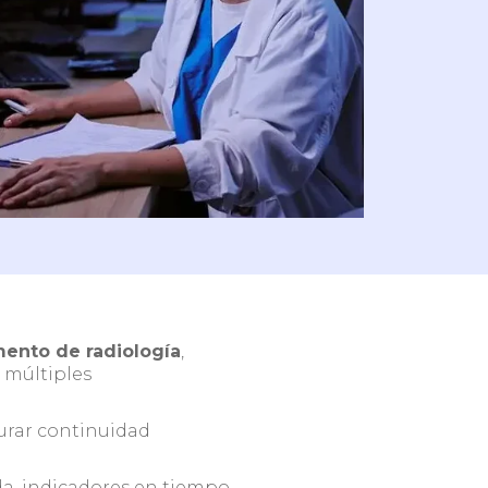
n
Redes de clínicas y
hospitales
Escríbenos
ento de radiología
,
 múltiples
gurar continuidad
ada, indicadores en tiempo