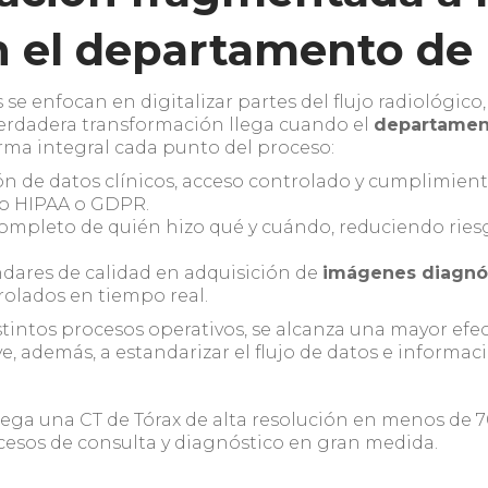
n el departamento de
se enfocan en digitalizar partes del flujo radiológico
verdadera transformación llega cuando el
departamen
rma integral cada punto del proceso:
n de datos clínicos, acceso controlado y cumplimien
mo HIPAA o GDPR.
ompleto de quién hizo qué y cuándo, reduciendo riesgo
dares de calidad en adquisición de
imágenes diagnó
rolados en tiempo real.
stintos procesos operativos, se alcanza una mayor efec
e, además, a estandarizar el flujo de datos e informac
iega una CT de Tórax de alta resolución en menos de 
cesos de consulta y diagnóstico en gran medida.