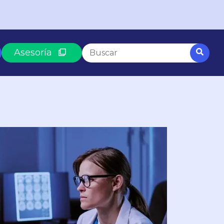
Esto es un campo de búsqueda con una funció
Asesoría
No hay sugerencias porque el campo
SEGÚN LO QUE BUSCAS