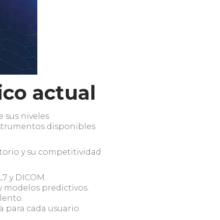
ico actual
 sus niveles
nstrumentos disponibles
torio y su competitividad
L7 y DICOM.
 y modelos predictivos.
alento.
a para cada usuario.