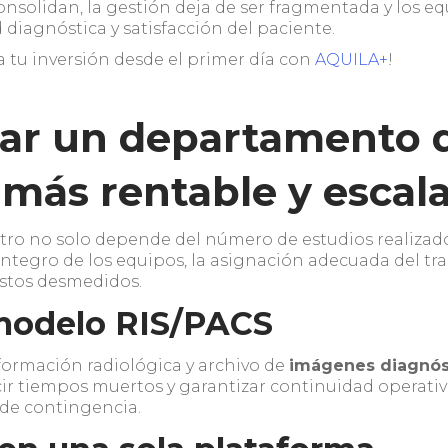
onsolidan, la gestión deja de ser fragmentada y los 
d diagnóstica y satisfacción del paciente.
 tu inversión desde el primer día con
AQUILA+
!
ar un departamento 
 más rentable y escal
tro no solo depende del número de estudios realizad
so íntegro de los equipos, la asignación adecuada del tr
ostos desmedidos.
 modelo RIS/PACS
formación radiológica y archivo de
imágenes diagnós
ir tiempos muertos y garantizar continuidad operativ
 de contingencia.