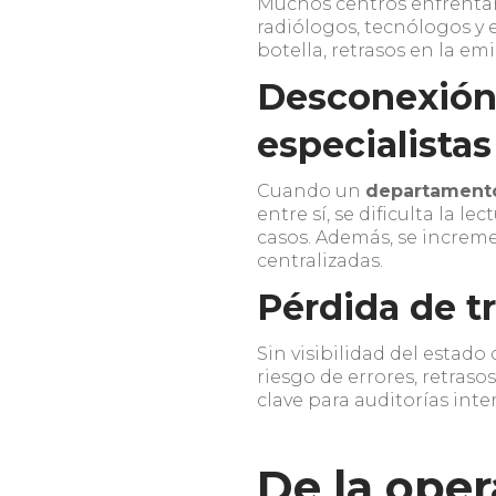
Muchos centros enfrenta
radiólogos, tecnólogos y e
botella, retrasos en la e
Desconexión 
especialista
Cuando un
departamento
entre sí, se dificulta la l
casos. Además, se increme
centralizadas.
Pérdida de t
Sin visibilidad del estado
riesgo de errores, retraso
clave para auditorías int
De la oper