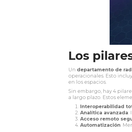
Los pilare
Un
departamento de rad
operacionales. Esto inclu
en los espacios.
Sin embargo, hay 4 pilare
a largo plazo. Estos elem
Interoperabilidad to
Analítica avanzada
:
Acceso remoto seg
Automatización
: Me