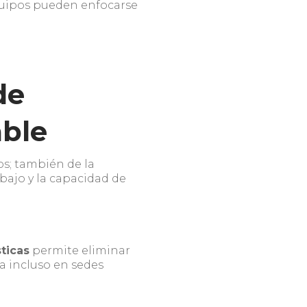
equipos pueden enfocarse
de
able
os; también de la
abajo y la capacidad de
ticas
permite eliminar
a incluso en sedes