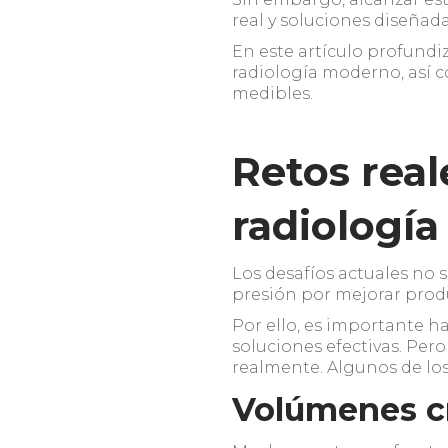
real y soluciones diseñad
En este artículo profund
radiología moderno, así 
medibles.
Retos rea
radiologí
Los desafíos actuales no s
presión por mejorar prod
Por ello, es importante h
soluciones efectivas. Pero
realmente. Algunos de lo
Volúmenes c