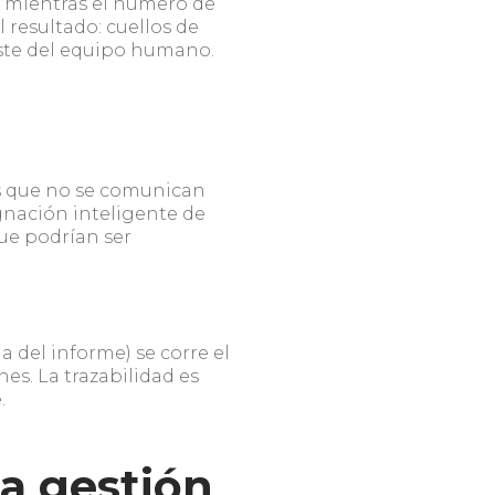
, mientras el número de
 resultado: cuellos de
gaste del equipo humano.
s que no se comunican
signación inteligente de
que podrían ser
a del informe) se corre el
nes. La trazabilidad es
e.
la gestión