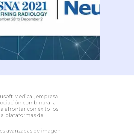
n
Redes de clínicas y
hospitales
Escríbenos
usoft Medical, empresa
asociación combinará la
 afrontar con éxito los
o a plataformas de
ones avanzadas de imagen