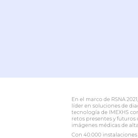
Centro
Teleradiología
radiol
¿Necesitas ayuda para decidir?
Agenda una breve conversación con nuestro e
conoce cómo optimizar tu operación.
En el marco de RSNA 202
líder en soluciones de di
tecnología de IMEXHS con 
retos presentes y futuros 
imágenes médicas de alta
Con 40.000 instalaciones