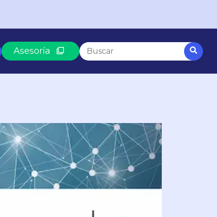
Esto es un campo de búsqueda con una funció
Asesoría
No hay sugerencias porque el campo
SEGÚN LO QUE BUSCAS