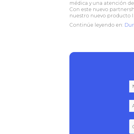
médica y una atención de a
Con este nuevo partnersh
nuestro nuevo producto 
Continúe leyendo en:
Dur