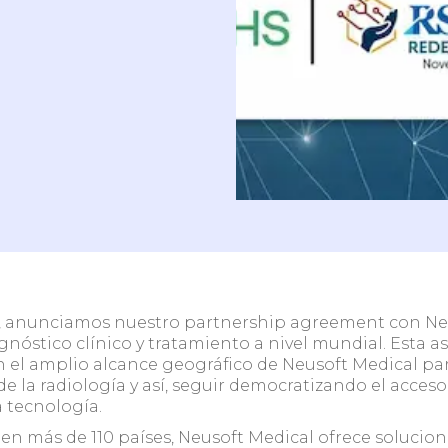
 ambulatorio /
Clínicas y centros co
ógico sin HIS
HIS
quipo y
1, anunciamos nuestro partnership agreement con Ne
agnóstico clínico y tratamiento a nivel mundial. Esta 
el amplio alcance geográfico de Neusoft Medical para
de la radiología y así, seguir democratizando el acces
 tecnología.
 en más de 110 países, Neusoft Medical ofrece soluci