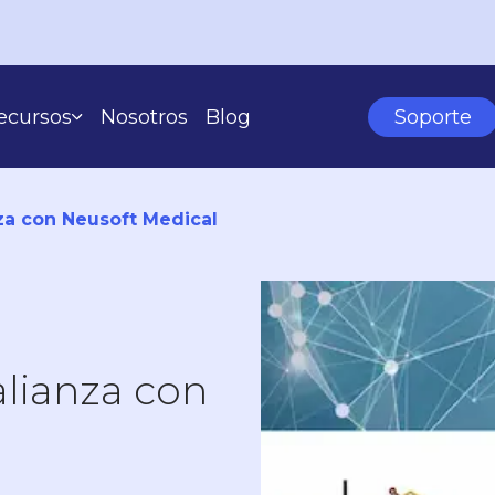
ecursos
Nosotros
Blog
Soporte
Casos De Éxito
Learning Center
za con Neusoft Medical
SEGÚN TU ESCALA
lianza con