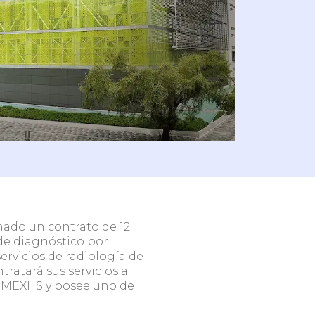
n
Redes de clínicas y
hospitales
Escríbenos
mado un contrato de 12
 de diagnóstico por
rvicios de radiología de
ratará sus servicios a
e IMEXHS y posee uno de