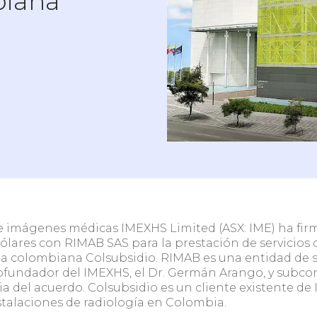
biana
 ambulatorio /
Clínicas y centros co
ógico sin HIS
HIS
quipo y
e imágenes médicas IMEXHS Limited (ASX: IME) ha fir
dólares con RIMAB SAS para la prestación de servicios
ia colombiana Colsubsidio. RIMAB es una entidad de se
ofundador del IMEXHS, el Dr. Germán Arango, y subcont
a del acuerdo. Colsubsidio es un cliente existente d
stalaciones de radiología en Colombia.