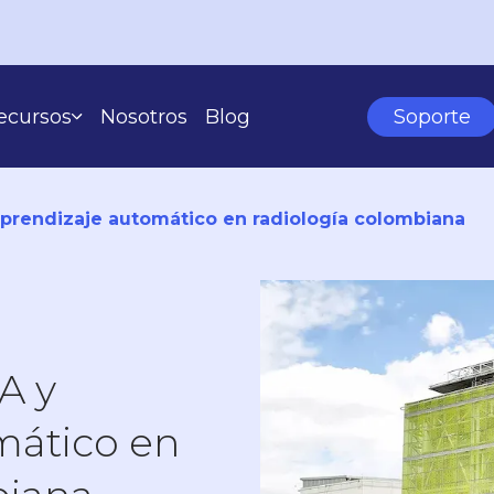
ecursos
Nosotros
Blog
Soporte
Casos De Éxito
Learning Center
aprendizaje automático en radiología colombiana
SEGÚN TU ESCALA
A y
mático en