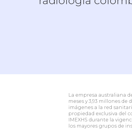
radiología colom
Centro
Teleradiología
radiol
¿Necesitas ayuda para decidir?
Agenda una breve conversación con nuestro e
conoce cómo optimizar tu operación.
La empresa australiana d
meses y 3,93 millones de 
imágenes a la red sanitar
propiedad exclusiva del c
IMEXHS durante la vigenci
los mayores grupos de in