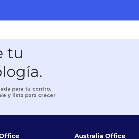
 tu
ología.
ada para tu centro,
le y lista para crecer
Office
Australia Office