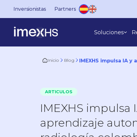
Inversionistas
Partners
Soluciones
R
Inicio
Blog
IMEXHS impulsa IA y 
SEGÚN LO QUE HACES
ARTICULOS
IMEXHS impulsa I
aprendizaje auto