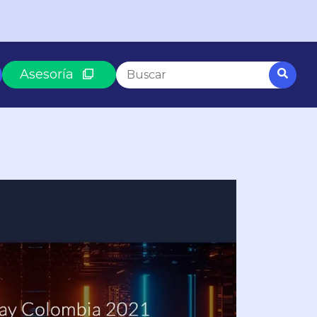
Esto es un campo de búsqueda con una funció
Asesoría
No hay sugerencias porque el campo
SEGÚN LO QUE BUSCAS