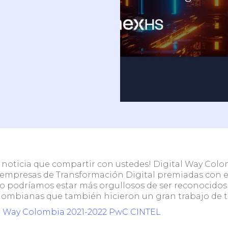
 ambulatorio /
Clínicas y centros co
ógico sin HIS
HIS
quipo y
noticia que compartir con ustedes! Digital Way Colom
 empresas de Transformación Digital premiadas con e
No podríamos estar más orgullosos de ser reconocidos
ombianas que también hicieron un gran trabajo de tr
l Way Colombia 2021-2022 PwC CINTEL