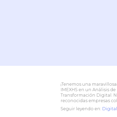
Centro
Teleradiología
radiol
¿Necesitas ayuda para decidir?
Agenda una breve conversación con nuestro e
conoce cómo optimizar tu operación.
¡Tenemos una maravillosa 
IMEXHS en un Análisis de
Transformación Digital. 
reconocidas empresas col
Seguir leyendo en:
Digita