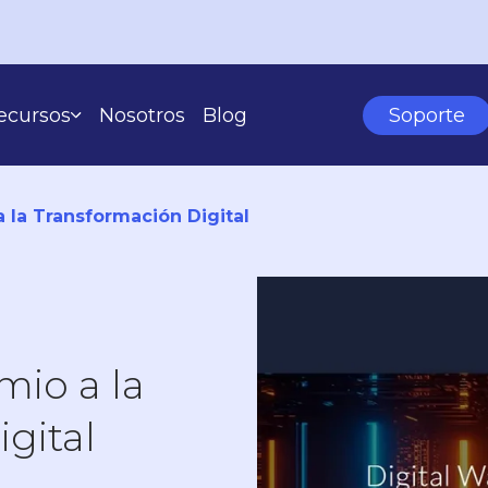
ecursos
Nosotros
Blog
Soporte
Casos De Éxito
Learning Center
 la Transformación Digital
SEGÚN TU ESCALA
io a la
gital