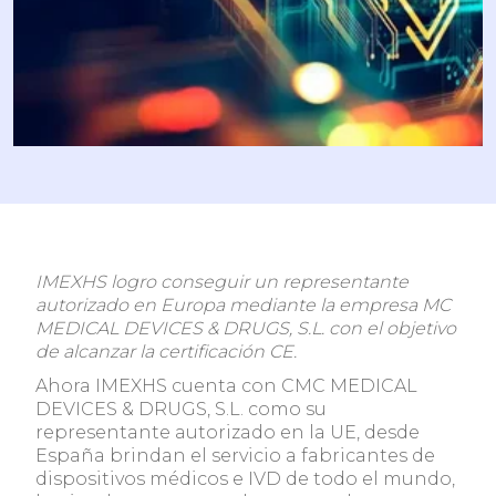
IMEXHS logro conseguir un representante
autorizado en Europa mediante la empresa MC
MEDICAL DEVICES & DRUGS, S.L. con el objetivo
de alcanzar la certificación CE.
Ahora IMEXHS cuenta con CMC MEDICAL
DEVICES & DRUGS, S.L. como su
representante autorizado en la UE, desde
España brindan el servicio a fabricantes de
dispositivos médicos e IVD de todo el mundo,