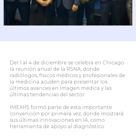
Del 1 al 4 de diciembre se celebra en Chicago
la reunión anual de la RSNA, donde
radiólogos, físicos médicos y profesionales de
la medicina acuden para presentar los
últimos avances en imagen médica y las
últimas tendencias del sector.
IMEXHS formó parte de esta importante
convención por primera vez, donde mostrará
sus últimas innovaciones en IA, como
herramienta de apoyo al diagnóstico.