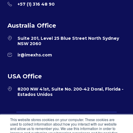
+57 (1) 316 48 90
Australia Office
Suite 201, Level 25 Blue Street North Sydney
NSW 2060
ir@imexhs.com
USA Office
8200 NW 41st, Suite No. 200-42 Doral, Florida -
Estados Unidos
This website stores cookies on your computer. These cookies are
Política de privacidad
Términos y condiciones para el comercio
used to collect information about how you interact with our website
electrónico
and allow us to remember you. We use this information in order to
Sistema PQR
improve and customize your browsing experience and for analytics