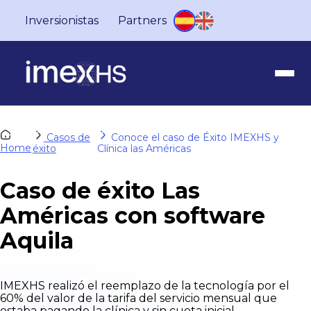
Inversionistas
Partners
Casos de
Conoce el caso de Éxito IMEXHS y
Home
éxito
Clínica las Américas
Caso de éxito Las
Américas con software
Aquila
IMEXHS realizó el reemplazo de la tecnología por el
60% del valor de la tarifa del servicio mensual que
estaba pagando la clínica y sin cuota inicial.