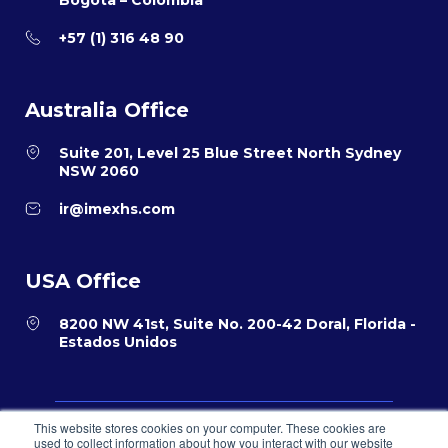
Bogota – Colombia
+57 (1) 316 48 90
Australia Office
Suite 201, Level 25 Blue Street North Sydney
NSW 2060
ir@imexhs.com
USA Office
8200 NW 41st, Suite No. 200-42 Doral, Florida -
Estados Unidos
This website stores cookies on your computer. These cookies are
Política de privacidad
Términos y condiciones para el comercio
used to collect information about how you interact with our website