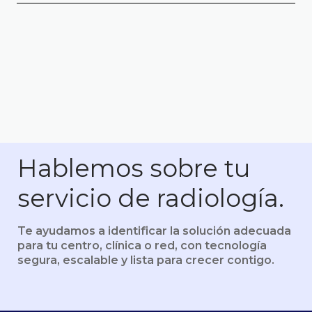
No. Contamos con conectores nativos
exitosas en tan solo 3 a 4 semanas,
sin
listos para usar.
afectar la operación diaria de la institución.
Nuestro equipo técnico está preparado
para garantizar una transición fluida,
segura y sin disrupciones.
Hablemos sobre tu
servicio de radiología.
Te ayudamos a identificar la solución adecuada
para tu centro, clínica o red, con tecnología
segura, escalable y lista para crecer contigo.