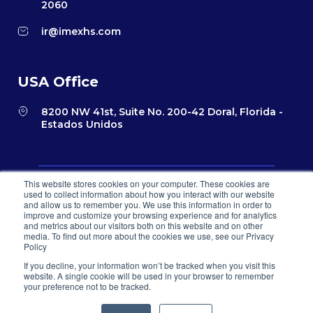
2060
ir@imexhs.com
USA Office
8200 NW 41st, Suite No. 200-42 Doral, Florida -
Estados Unidos
This website stores cookies on your computer. These cookies are
Política de privacidad
Términos y condiciones para el comercio
used to collect information about how you interact with our website
electrónico
and allow us to remember you. We use this information in order to
Sistema PQR
improve and customize your browsing experience and for analytics
and metrics about our visitors both on this website and on other
© 2026 IMEXHS® todos los derechos reservados
media. To find out more about the cookies we use, see our Privacy
Policy
If you decline, your information won’t be tracked when you visit this
website. A single cookie will be used in your browser to remember
your preference not to be tracked.