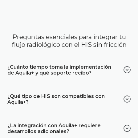
Preguntas esenciales para integrar tu
flujo radiológico con el HIS sin fricción
¿Cuánto tiempo toma la implementación
de Aquila+ y qué soporte recibo?
En ImexHS contamos con amplia
experiencia en integraciones con Sistemas
¿Qué tipo de HIS son compatibles con
de Información Hospitalaria (HIS) y nos
Aquila+?
destacamos por la rapidez de nuestras
Cualquier sistema que soporte estándares
implementaciones. Mientras que otros
como HL7, FHIR o RESTful APIs.
proveedores pueden tardar entre 6 y 18
¿La integración con Aquila+ requiere
meses en completar estos proyectos, en
desarrollos adicionales?
ImexHS hemos realizado integraciones