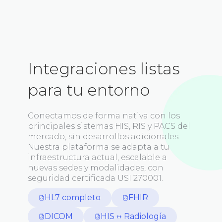
Integración
Experiencia
Conexión bidireccional: las órdenes
99.9 % de disponibilidad y soporte local
Integraciones listas
llegan desde tu HIS y los resultados
24/7 en tu idioma y horario.
vuelven automáticamente al sistema,
Onboarding rápido, capacitación
para tu entorno
sin fricción.
incluida y tiempos de respuesta inicial
inferiores a 7 minutos.
Conectamos de forma nativa con los
¿Cómo funciona?
principales sistemas HIS, RIS y PACS del
¿Cómo funciona?
mercado, sin desarrollos adicionales.
Nuestra plataforma se adapta a tu
Habla con un asesor
infraestructura actual, escalable
a
Habla con un asesor
nuevas sedes y modalidades, con
seguridad certificada USI 270001.
HL7 completo
FHIR
DICOM
HIS ↔ Radiología