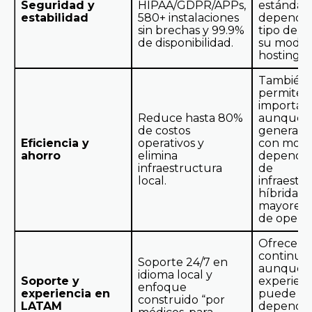
Seguridad y
HIPAA/GDPR/APPs,
estándar
estabilidad
580+ instalaciones
dependen
sin brechas y 99.9%
tipo de s
de disponibilidad.
su modal
hosting.
También
permiten
important
Reduce hasta 80%
aunque
de costos
general
Eficiencia y
operativos y
con mode
ahorro
elimina
depende
infraestructura
de
local.
infraestr
híbrida o
mayores 
de operac
Ofrecen 
continuo,
Soporte 24/7 en
aunque l
idioma local y
Soporte y
experienc
enfoque
experiencia en
puede ca
construido “por
LATAM
dependie