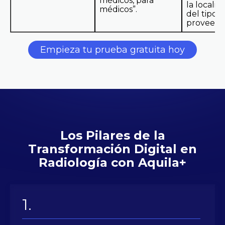
médicos, para
la localiz
médicos”.
del tipo 
proveedo
Empieza tu prueba gratuita hoy
Los Pilares de la
Transformación Digital en
Radiología con Aquila+