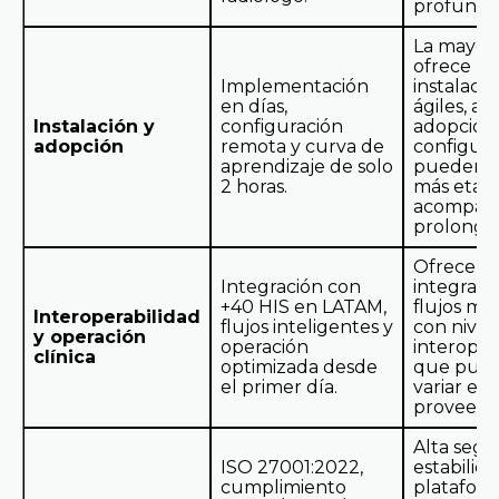
profunda
La mayor
ofrece
Implementación
instalaci
en días,
ágiles, a
Instalación y
configuración
adopción
adopción
remota y curva de
configura
aprendizaje de solo
pueden r
2 horas.
más etap
acompañ
prolonga
Ofrecen
Integración con
integraci
+40 HIS en LATAM,
flujos mo
Interoperabilidad
flujos inteligentes y
con nivel
y operación
operación
interoper
clínica
optimizada desde
que pue
el primer día.
variar en
proveedo
Alta segu
ISO 27001:2022,
estabilid
cumplimiento
plataform