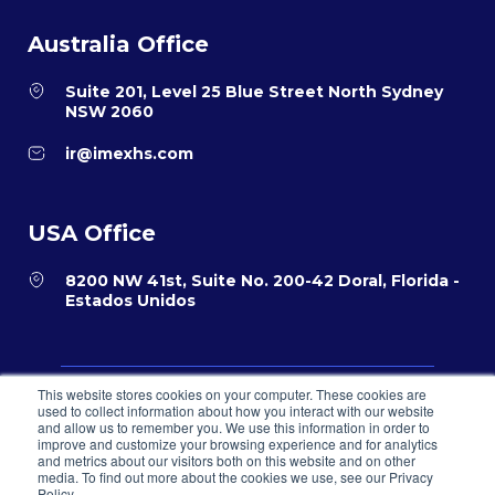
Australia Office
Suite 201, Level 25 Blue Street North Sydney
NSW 2060
ir@imexhs.com
USA Office
8200 NW 41st, Suite No. 200-42 Doral, Florida -
Estados Unidos
This website stores cookies on your computer. These cookies are
Política de privacidad
Términos y condiciones para el comercio
used to collect information about how you interact with our website
electrónico
Sistema PQR
and allow us to remember you. We use this information in order to
improve and customize your browsing experience and for analytics
and metrics about our visitors both on this website and on other
© 2026 IMEXHS® todos los derechos reservados
media. To find out more about the cookies we use, see our Privacy
Policy