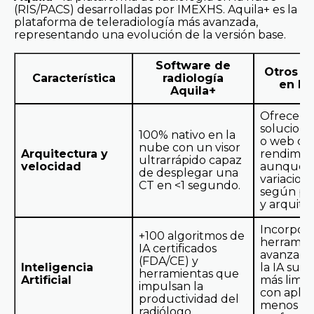
(RIS/PACS) desarrolladas por IMEXHS. Aquila+ es la
plataforma de teleradiología más avanzada,
representando una evolución de la versión base.
Software de
Otros R
Característica
radiología
en Mé
Aquila+
Ofrecen
solucione
100% nativo en la
o web co
nube con un visor
Arquitectura y
rendimien
ultrarrápido capaz
velocidad
aunque 
de desplegar una
variacion
CT en <1 segundo.
según pr
y arquite
Incorpor
+100 algoritmos de
herramie
IA certificados
avanzadas
(FDA/CE) y
Inteligencia
la IA suel
herramientas que
Artificial
más limit
impulsan la
con aplic
productividad del
menos
radiólogo.