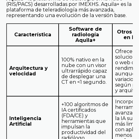
(RIS/PACS) desarrolladas por IMEXHS. Aquila+ es la
plataforma de teleradiología más avanzada,
representando una evolución de la versión base.
Software de
Otros R
Característica
radiología
en Mé
Aquila+
Ofrecen
solucione
100% nativo en la
o web co
nube con un visor
Arquitectura y
rendimien
ultrarrápido capaz
velocidad
aunque 
de desplegar una
variacion
CT en <1 segundo.
según pr
y arquite
Incorpor
+100 algoritmos de
herramie
IA certificados
avanzadas
(FDA/CE) y
Inteligencia
la IA suel
herramientas que
Artificial
más limit
impulsan la
con aplic
productividad del
menos
radiólogo.