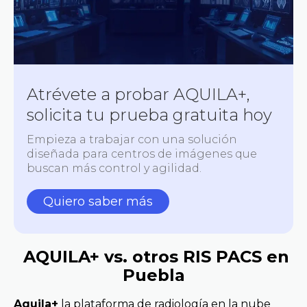
Atrévete a probar AQUILA+,
solicita tu prueba gratuita hoy
Empieza a trabajar con una solución
diseñada para centros de imágenes que
buscan más control y agilidad.
Quiero saber más
AQUILA+ vs. otros RIS PACS en
Puebla
Aquila+
la plataforma de radiología en la nube