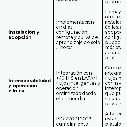
profunda
La mayor
ofrece
Implementación
instalaci
en días,
ágiles, a
Instalación y
configuración
adopción
adopción
remota y curva de
configura
aprendizaje de solo
pueden r
2 horas.
más etap
acompañ
prolonga
Ofrecen
Integración con
integraci
+40 HIS en LATAM,
flujos mo
Interoperabilidad
flujos inteligentes y
con nivel
y operación
operación
interoper
clínica
optimizada desde
que pue
el primer día.
variar en
proveedo
Alta segu
ISO 27001:2022,
estabilid
cumplimiento
plataform