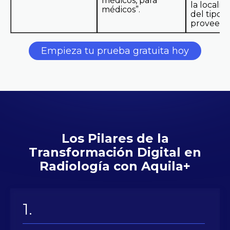
médicos, para
la localiz
médicos”.
del tipo 
proveedo
Empieza tu prueba gratuita hoy
Los Pilares de la
Transformación Digital en
Radiología con Aquila+