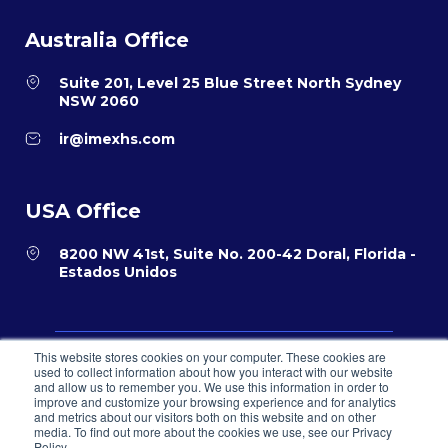
Australia Office
Suite 201, Level 25 Blue Street North Sydney
NSW 2060
ir@imexhs.com
USA Office
8200 NW 41st, Suite No. 200-42 Doral, Florida -
Estados Unidos
This website stores cookies on your computer. These cookies are
Política de privacidad
Términos y condiciones para el comercio
used to collect information about how you interact with our website
electrónico
Sistema PQR
and allow us to remember you. We use this information in order to
improve and customize your browsing experience and for analytics
and metrics about our visitors both on this website and on other
© 2026 IMEXHS® todos los derechos reservados
media. To find out more about the cookies we use, see our Privacy
Policy