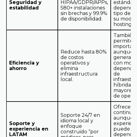
Seguridad y
HIPAA/GDPR/APPs,
estándar
estabilidad
580+ instalaciones
dependen
sin brechas y 99.9%
tipo de s
de disponibilidad.
su modal
hosting.
También
permiten
important
Reduce hasta 80%
aunque
de costos
general
Eficiencia y
operativos y
con mode
ahorro
elimina
depende
infraestructura
de
local.
infraestr
híbrida o
mayores 
de operac
Ofrecen 
continuo,
Soporte 24/7 en
aunque l
idioma local y
Soporte y
experienc
enfoque
experiencia en
puede ca
construido “por
LATAM
dependie