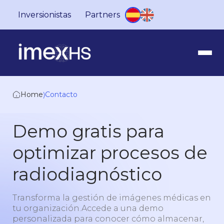
Inversionistas
Partners
Home
⟩
Contacto
Demo gratis para
optimizar procesos de
radiodiagnóstico
Transforma la gestión de imágenes médicas en
tu organización.Accede a una demo
personalizada para conocer cómo almacenar,