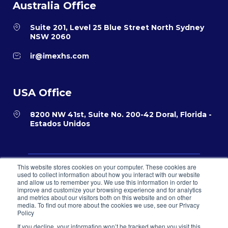
Australia Office
Suite 201, Level 25 Blue Street North Sydney
NSW 2060
ir@imexhs.com
USA Office
8200 NW 41st, Suite No. 200-42 Doral, Florida -
Estados Unidos
This website stores cookies on your computer. These cookies are
Política de privacidad
Términos y condiciones para el comercio
used to collect information about how you interact with our website
electrónico
and allow us to remember you. We use this information in order to
Sistema PQR
improve and customize your browsing experience and for analytics
and metrics about our visitors both on this website and on other
© 2026 IMEXHS® todos los derechos reservados
media. To find out more about the cookies we use, see our Privacy
Policy
If you decline, your information won’t be tracked when you visit this