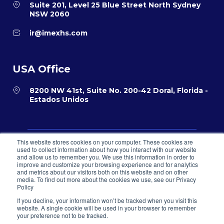
Suite 201, Level 25 Blue Street North Sydney
NSW 2060
ir@imexhs.com
USA Office
8200 NW 41st, Suite No. 200-42 Doral, Florida -
Estados Unidos
This website stores cookies on your computer. These cookies are
Política de privacidad
Términos y condiciones para el comercio
used to collect information about how you interact with our website
electrónico
and allow us to remember you. We use this information in order to
Sistema PQR
improve and customize your browsing experience and for analytics
and metrics about our visitors both on this website and on other
© 2026 IMEXHS® todos los derechos reservados
media. To find out more about the cookies we use, see our Privacy
Policy
If you decline, your information won’t be tracked when you visit this
website. A single cookie will be used in your browser to remember
your preference not to be tracked.